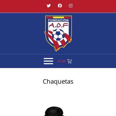
€
0.00
Chaquetas