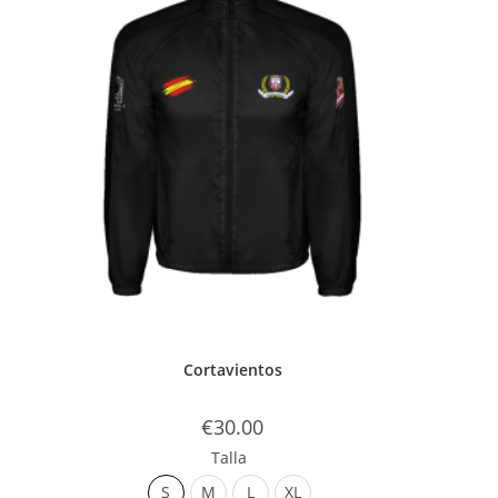
Cortavientos
€
30.00
Talla
S
M
L
XL