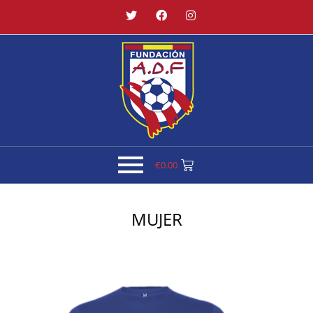
€
0.00
MUJER