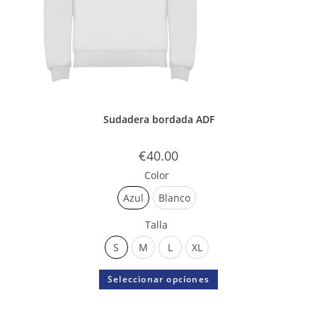
Sudadera bordada ADF
€
40.00
Color
Azul
Blanco
Talla
S
M
L
XL
Seleccionar opciones