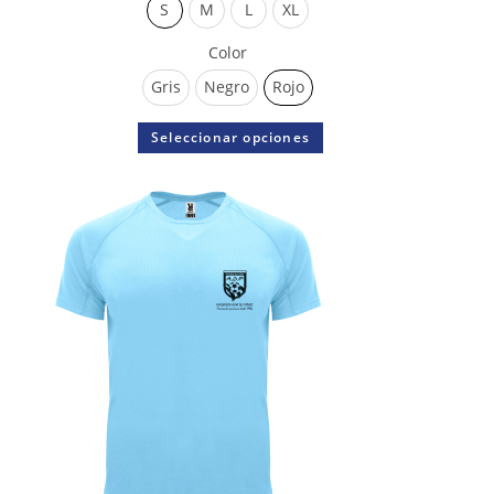
S
M
L
XL
Color
Gris
Negro
Rojo
Seleccionar opciones