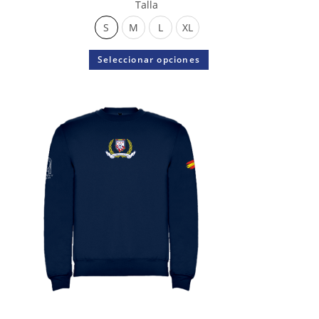
Talla
S
M
L
XL
Seleccionar opciones