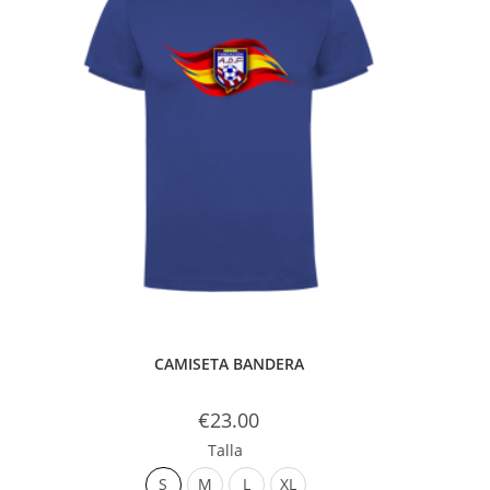
CAMISETA BANDERA
€
23.00
Talla
S
M
L
XL