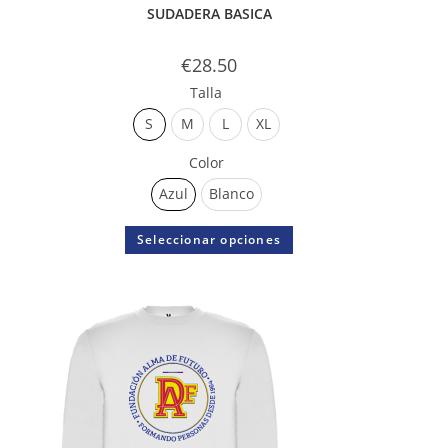
SUDADERA BASICA
€
28.50
Talla
S
M
L
XL
Color
Azul
Blanco
Seleccionar opciones