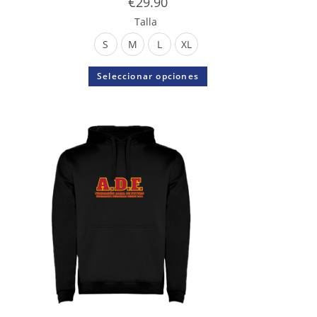
€
29.90
Talla
S
M
L
XL
Seleccionar opciones