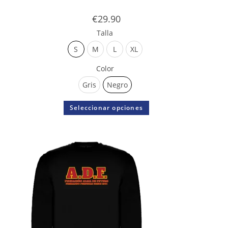
€
29.90
Talla
S
M
L
XL
Color
Gris
Negro
Seleccionar opciones