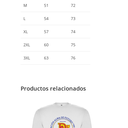
M
51
72
L
54
73
XL
57
74
2XL
60
75
3XL
63
76
Productos relacionados