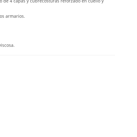
 de 4 capas y cubrecosturas reforzado en cuello y
los armarios.
viscosa.