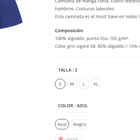
Camiseta de manga corta, cuello redondo
hombros. Costuras laterales.
Esta camiseta es el must have en todos 
Composición
100% algodón, punto liso, 165 g/m².
Color gris vigoré 58: 85% algodón / 15% 
TALLA
: S
S
M
L
XL
COLOR
: AZUL
Azul
Negro
Limpiar