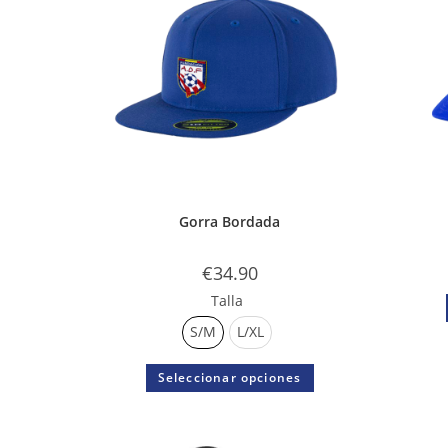
Gorra Bordada
€
34.90
Talla
S/M
L/XL
Seleccionar opciones