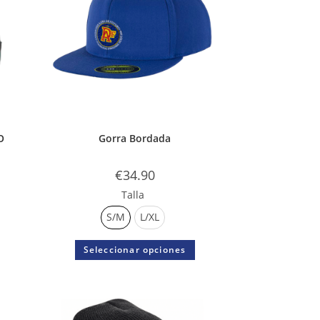
O
Gorra Bordada
€
34.90
Talla
S/M
L/XL
Seleccionar opciones