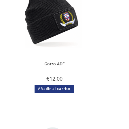
Gorro ADF
€
12.00
Añadir al carrito