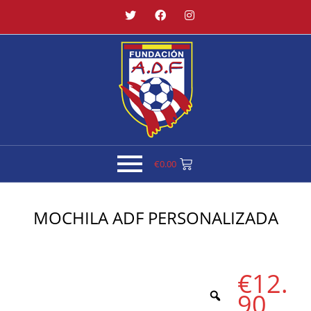
€
0.00
MOCHILA ADF PERSONALIZADA
€
12.
90