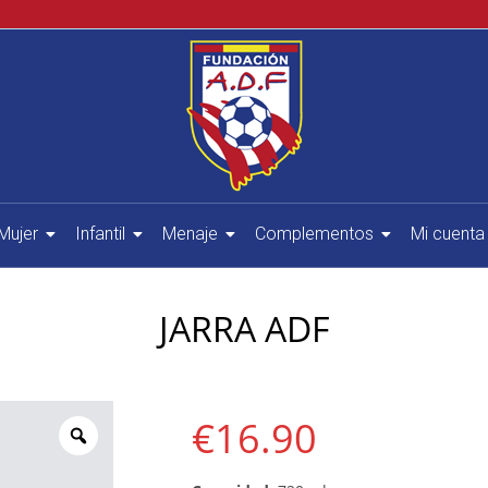
Mujer
Infantil
Menaje
Complementos
Mi cuenta
JARRA ADF
€
16.90