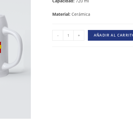
Capacidad:
720 ml
Material:
Cerámica
-
+
AÑADIR AL CARRIT